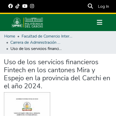
(cur
Log In
Communities & Collections
Home
Facultad de Comercio Internacional, Integración, Administración y Economía Empresarial
All of DSpace
Carrera de Administración de Empresas y Marketing
Uso de los servicios financieros Fintech en los cantones Mira y Espejo en la provincia del Carchi en el año 2024.
Statistics
Estadísticas Externas
Uso de los servicios financieros
Fintech en los cantones Mira y
Manuales
Espejo en la provincia del Carchi en
el año 2024.