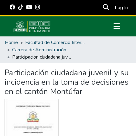
(cur
Log In
Communities & Collections
Home
Facultad de Comercio Internacional, Integración, Administración y Economía Empresarial
All of DSpace
Carrera de Administración Pública
Participación ciudadana juvenil y su incidencia en la toma de decisiones en el cantón Montúfar
Statistics
Estadísticas Externas
Participación ciudadana juvenil y su
incidencia en la toma de decisiones
Manuales
en el cantón Montúfar