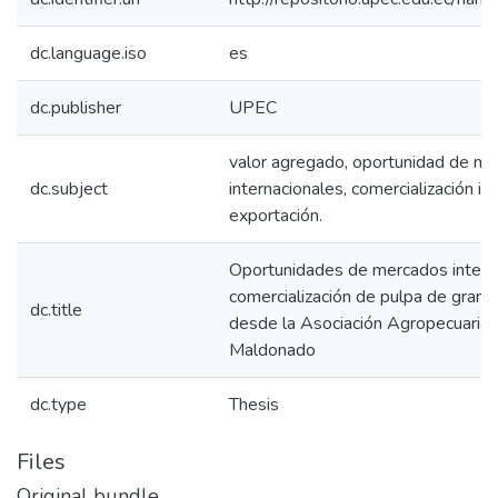
dc.language.iso
es
dc.publisher
UPEC
valor agregado, oportunidad de m
dc.subject
internacionales, comercialización int
exportación.
Oportunidades de mercados interna
comercialización de pulpa de granadi
dc.title
desde la Asociación Agropecuaria 
Maldonado
dc.type
Thesis
Files
Original bundle