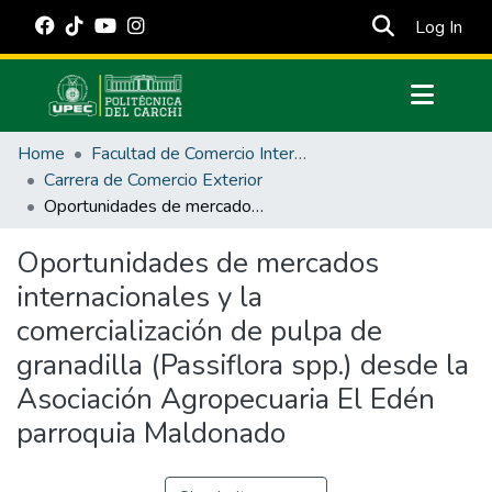
(cur
Log In
Communities & Collections
Home
Facultad de Comercio Internacional, Integración, Administración y Economía Empresarial
All of DSpace
Carrera de Comercio Exterior
Oportunidades de mercados internacionales y la comercialización de pulpa de granadilla (Passiflora spp.) desde la Asociación Agropecuaria El Edén parroquia Maldonado
Statistics
Estadísticas Externas
Oportunidades de mercados
internacionales y la
Manuales
comercialización de pulpa de
granadilla (Passiflora spp.) desde la
Asociación Agropecuaria El Edén
parroquia Maldonado