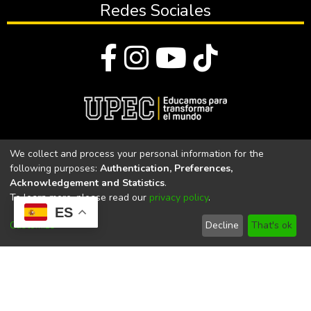
Redes Sociales
© Todos los derechos reservados 2023
We collect and process your personal information for the
following purposes:
Authentication, Preferences,
Universidad Politécnica Estatal del Carchi
Acknowledgement and Statistics
.
To learn more, please read our
privacy policy
.
Universidad Politécnica Estatal del Carchi | Acreditada por el
ES
CACES Resolución N°. 160-SE-33-CACES-2020
Customize
Decline
That's ok