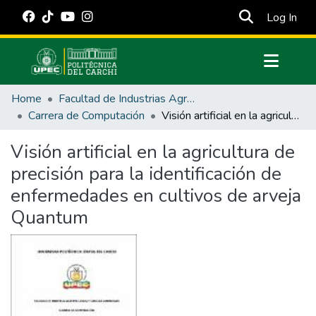
(cur
Log In
Communities & Collections
Home
Facultad de Industrias Agropecuarias y Ciencias Ambientales
All of DSpace
Carrera de Computación
Visión artificial en la agricultura de precisión para la identificación de enfermedades en cultivos de arveja Quantum
Statistics
Visión artificial en la agricultura de
Estadísticas Externas
precisión para la identificación de
Manuales
enfermedades en cultivos de arveja
Quantum