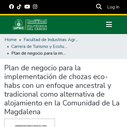
(cur
Log In
Communities & Collections
Home
Facultad de Industrias Agropecuarias y Ciencias Ambientales
All of DSpace
Carrera de Turismo y Ecoturimo
Plan de negocio para la implementación de chozas eco-habs con un enfoque ancestral y tradicional como alternativa de alojamiento en la Comunidad de La Magdalena
Statistics
Estadísticas Externas
Plan de negocio para la
implementación de chozas eco-
Manuales
habs con un enfoque ancestral y
tradicional como alternativa de
alojamiento en la Comunidad de La
Magdalena