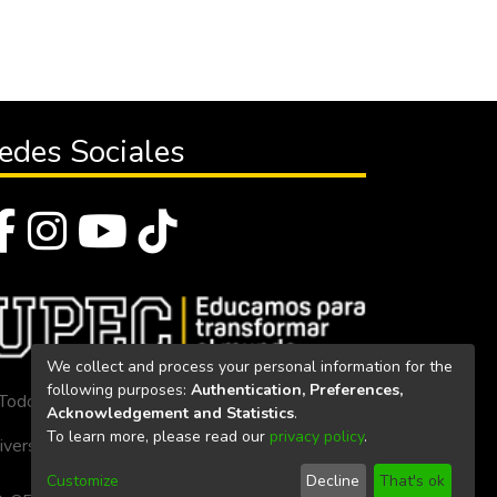
edes Sociales
We collect and process your personal information for the
following purposes:
Authentication, Preferences,
Todos los derechos reservados 2023
Acknowledgement and Statistics
.
To learn more, please read our
privacy policy
.
iversidad Politécnica Estatal del Carchi
Customize
Decline
That's ok