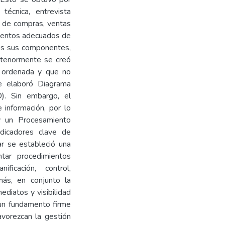
 técnica, entrevista
s de compras, ventas
imientos adecuados de
dos sus componentes,
teriormente se creó
a ordenada y que no
e elaboró Diagrama
). Sin embargo, el
 información, por lo
y un Procesamiento
ndicadores clave de
zar se estableció una
tar procedimientos
ficación, control,
más, en conjunto la
mediatos y visibilidad
 un fundamento firme
avorezcan la gestión