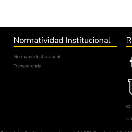
Normatividad Institucional
R
Normativa Institucional
Transparencia
© 
Un