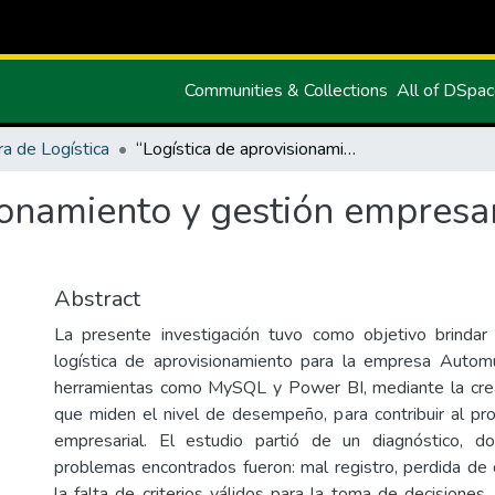
Communities & Collections
All of DSpa
ra de Logística
“Logística de aprovisionamiento y gestión empresarial en la compañía Automundo
ionamiento y gestión empresa
Abstract
La presente investigación tuvo como objetivo brindar
logística de aprovisionamiento para la empresa Auto
herramientas como MySQL y Power BI, mediante la crea
que miden el nivel de desempeño, para contribuir al pr
empresarial. El estudio partió de un diagnóstico, do
problemas encontrados fueron: mal registro, perdida de
la falta de criterios válidos para la toma de decisiones