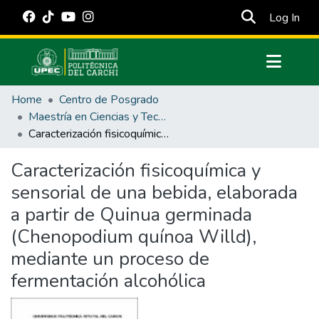
(cur
Log In
Communities & Collections
Home
Centro de Posgrado
All of DSpace
Maestría en Ciencias y Tecnología de los Alimentos
Caracterización fisicoquímica y sensorial de una bebida, elaborada a partir de Quinua germinada (Chenopodium quínoa Willd), mediante un proceso de fermentación alcohólica
Statistics
Estadísticas Externas
Caracterización fisicoquímica y
sensorial de una bebida, elaborada
Manuales
a partir de Quinua germinada
(Chenopodium quínoa Willd),
mediante un proceso de
fermentación alcohólica