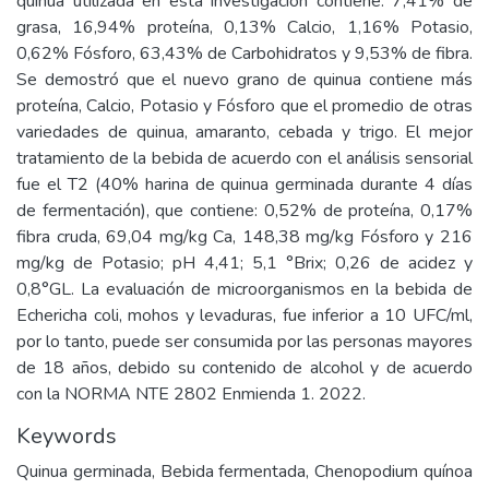
quinua utilizada en esta investigación contiene: 7,41% de
grasa, 16,94% proteína, 0,13% Calcio, 1,16% Potasio,
0,62% Fósforo, 63,43% de Carbohidratos y 9,53% de fibra.
Se demostró que el nuevo grano de quinua contiene más
proteína, Calcio, Potasio y Fósforo que el promedio de otras
variedades de quinua, amaranto, cebada y trigo. El mejor
tratamiento de la bebida de acuerdo con el análisis sensorial
fue el T2 (40% harina de quinua germinada durante 4 días
de fermentación), que contiene: 0,52% de proteína, 0,17%
fibra cruda, 69,04 mg/kg Ca, 148,38 mg/kg Fósforo y 216
mg/kg de Potasio; pH 4,41; 5,1 °Brix; 0,26 de acidez y
0,8°GL. La evaluación de microorganismos en la bebida de
Echericha coli, mohos y levaduras, fue inferior a 10 UFC/ml,
por lo tanto, puede ser consumida por las personas mayores
de 18 años, debido su contenido de alcohol y de acuerdo
con la NORMA NTE 2802 Enmienda 1. 2022.
Keywords
Quinua germinada, Bebida fermentada, Chenopodium quínoa