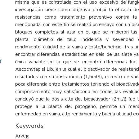
misma que es controlada con el uso excesivo de fungic
investigación tiene como objetivo probar la eficacia d
resistencias como tratamiento preventivo contra l
mencionada, con este fin se realizó un ensayo con un di
bloques completos al azar en el que se midieron las v
planta, diámetro de tallo, incidencia y severidad
rendimiento, calidad de la vaina y costo/beneficio. Tras u
encontrar diferencias estadísticas en seis de las siete va
f
única variable en la que se encontró diferencias fue 
Ascochytapisi Lib. en la cual el bioactivador de resisten
resultados con su dosis media (1,5ml/l), el resto de va
poca diferencia entre tratamientos teniendo el bioactivad
comportamiento muy satisfactorio en todas las evaluac
concluyó que la dosis alta del bioactivador (2ml/l) fue
protege a la planta del patógeno, permite un meno
enfermedad en vaina, alto rendimiento y buena utilidad e
Keywords
Arveja