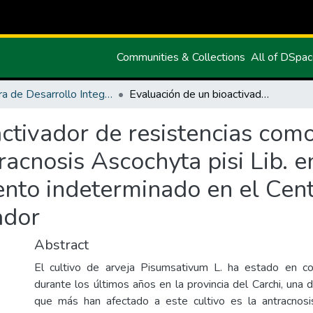
Communities & Collections
All of DSpa
Carrera de Desarrollo Integral Agropecuario
Evaluación de un bioactivador de resistencias como tratamiento preventivo contra antracnosis Ascochyta pisi Lib. en arveja Pisum sativum L. de crecimiento indeterminado en el Centro Experimental San Francisco Carchi-Ecuador
ctivador de resistencias com
racnosis Ascochyta pisi Lib. 
iento indeterminado en el Cen
ador
Abstract
El cultivo de arveja Pisumsativum L. ha estado en co
durante los últimos años en la provincia del Carchi, una
que más han afectado a este cultivo es la antracnosis