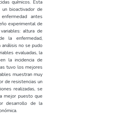
idas químicos. Esta
e un bioactivador de
a enfermedad antes
seño experimental de
ariables: altura de
 de la enfermedad,
n análisis no se pudo
riables evaluadas, la
en la incidencia de
cias tuvo los mejores
riables muestran muy
or de resistencias un
iones realizadas, se
 la mejor puesto que
r desarrollo de la
conómica.