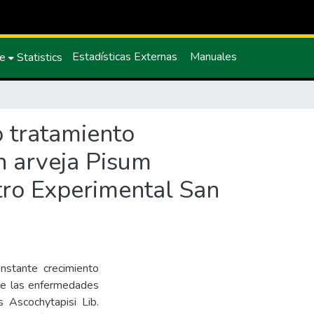
Estadísticas Externas
Manuales
ce
Statistics
o tratamiento
en arveja Pisum
tro Experimental San
nstante crecimiento
 de las enfermedades
 Ascochytapisi Lib.