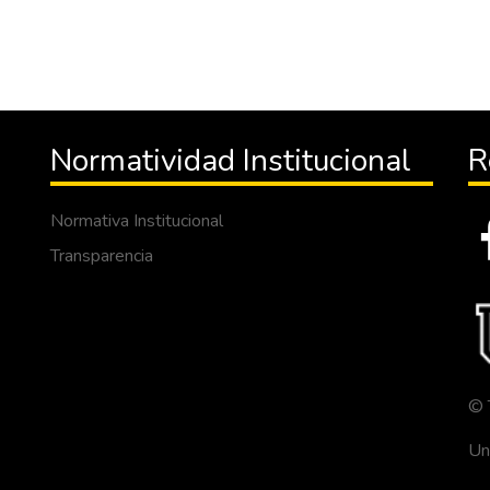
Normatividad Institucional
R
Normativa Institucional
Transparencia
© 
Un