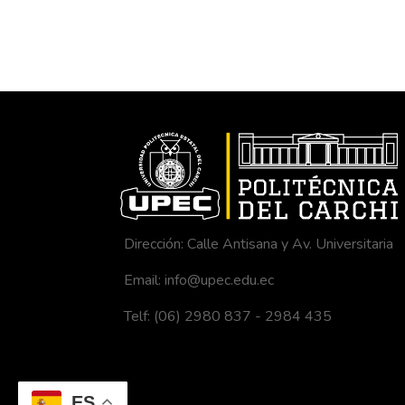
Dirección: Calle Antisana y Av. Universitaria
Email: info@upec.edu.ec
Telf: (06) 2980 837 - 2984 435
ES