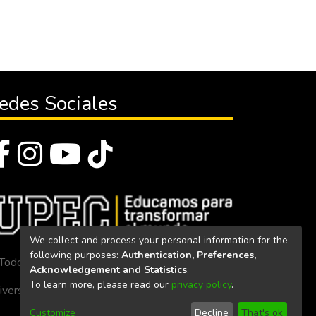
edes Sociales
We collect and process your personal information for the
following purposes:
Authentication, Preferences,
Todos los derechos reservados 2023
Acknowledgement and Statistics
.
To learn more, please read our
privacy policy
.
iversidad Politécnica Estatal del Carchi
Customize
Decline
That's ok