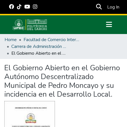
(cur
Log In
Communities & Collections
Home
Facultad de Comercio Internacional, Integración, Administración y Economía Empresarial
All of DSpace
Carrera de Administración Pública
El Gobierno Abierto en el Gobierno Autónomo Descentralizado Municipal de Pedro Moncayo y su incidencia en el Desarrollo Local.
Statistics
Estadísticas Externas
El Gobierno Abierto en el Gobierno
Autónomo Descentralizado
Manuales
Municipal de Pedro Moncayo y su
incidencia en el Desarrollo Local.