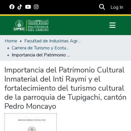
(cur
Log In
Communities & Collections
Home
Facultad de Industrias Agropecuarias y Ciencias Ambientales
All of DSpace
Carrera de Turismo y Ecoturimo
Importancia del Patrimonio Cultural Inmaterial del Inti Raymi y el fortalecimiento del turismo cultural de la parroquia de Tupigachi, cantón Pedro Moncayo
Statistics
Estadísticas Externas
Importancia del Patrimonio Cultural
Inmaterial del Inti Raymi y el
Manuales
fortalecimiento del turismo cultural
de la parroquia de Tupigachi, cantón
Pedro Moncayo