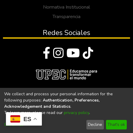
Normativa Institucional
Transparencia
Redes Sociales
© Todos los derechos reservados 2023
We collect and process your personal information for the
following purposes:
Authentication, Preferences,
Universidad Politécnica Estatal del Carchi
Acknowledgement and Statistics
.
To learn more, please read our
privacy policy
.
Universidad Politécnica Estatal del Carchi | Acreditada por el
ES
CACES Resolución N°. 160-SE-33-CACES-2020
Customize
Decline
That's ok