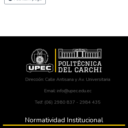
Dirección: Calle Antisana y Av. Universitaria
Email: info@upec.edu.ec
Telf: (06) 2980 837 - 2984 435
Normatividad Institucional