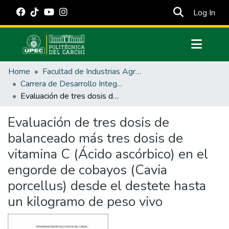
(cur
Log In
Communities & Collections
Home
Facultad de Industrias Agropecuarias y Ciencias Ambientales
All of DSpace
Carrera de Desarrollo Integral Agropecuario
Evaluación de tres dosis de balanceado más tres dosis de vitamina C (Ácido ascórbico) en el engorde de cobayos (Cavia porcellus) desde el destete hasta un kilogramo de peso vivo
Statistics
Estadísticas Externas
Evaluación de tres dosis de
balanceado más tres dosis de
Manuales
vitamina C (Ácido ascórbico) en el
engorde de cobayos (Cavia
porcellus) desde el destete hasta
un kilogramo de peso vivo