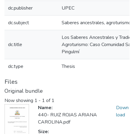
dc.publisher
UPEC
dc.subject
Saberes ancestrales, agroturismo,
Los Saberes Ancestrales y Tradicio
dc.title
Agroturismo: Caso Comunidad Sant
Pingulmí
dc.type
Thesis
Files
Original bundle
Now showing
1 - 1 of 1
Name:
Down
440- RUIZ ROJAS ARIANA
load
CAROLINA.pdf
Size: