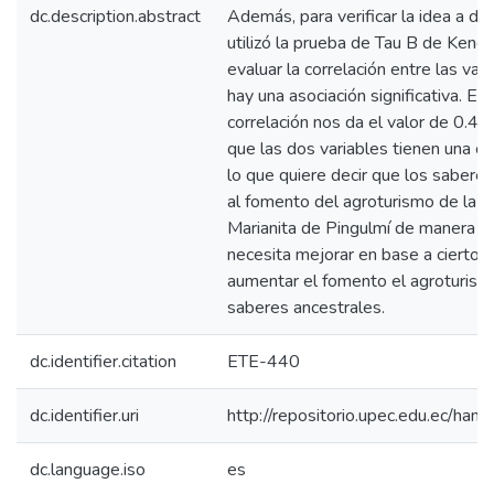
dc.description.abstract
Además, para verificar la idea a de
utilizó la prueba de Tau B de Kendal
evaluar la correlación entre las var
hay una asociación significativa. El 
correlación nos da el valor de 0.40
que las dos variables tienen una c
lo que quiere decir que los sabere
al fomento del agroturismo de la 
Marianita de Pingulmí de manera 
necesita mejorar en base a ciertos
aumentar el fomento el agroturism
saberes ancestrales.
dc.identifier.citation
ETE-440
dc.identifier.uri
http://repositorio.upec.edu.ec/h
dc.language.iso
es