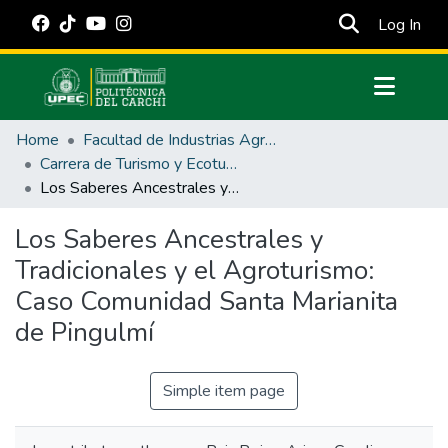
(cur
Log In
Communities & Collections
Home
Facultad de Industrias Agropecuarias y Ciencias Ambientales
All of DSpace
Carrera de Turismo y Ecoturimo
Los Saberes Ancestrales y Tradicionales y el Agroturismo: Caso Comunidad Santa Marianita de Pingulmí
Statistics
Estadísticas Externas
Los Saberes Ancestrales y
Tradicionales y el Agroturismo:
Manuales
Caso Comunidad Santa Marianita
de Pingulmí
Simple item page