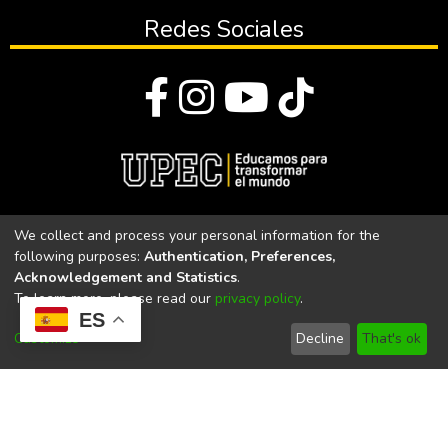
Redes Sociales
© Todos los derechos reservados 2023
We collect and process your personal information for the
following purposes:
Authentication, Preferences,
Universidad Politécnica Estatal del Carchi
Acknowledgement and Statistics
.
To learn more, please read our
privacy policy
.
Universidad Politécnica Estatal del Carchi | Acreditada por el
ES
CACES Resolución N°. 160-SE-33-CACES-2020
Customize
Decline
That's ok