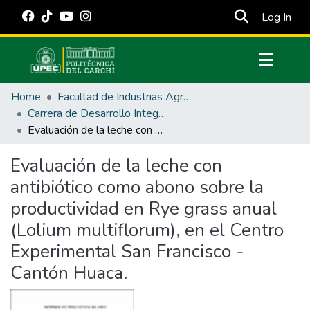
(cur
Log In
Communities & Collections
Home
Facultad de Industrias Agropecuarias y Ciencias Ambientales
All of DSpace
Carrera de Desarrollo Integral Agropecuario
Evaluación de la leche con antibiótico como abono sobre la productividad en Rye grass anual (Lolium multiflorum), en el Centro Experimental San Francisco - Cantón Huaca.
Statistics
Estadísticas Externas
Evaluación de la leche con
antibiótico como abono sobre la
Manuales
productividad en Rye grass anual
(Lolium multiflorum), en el Centro
Experimental San Francisco -
Cantón Huaca.