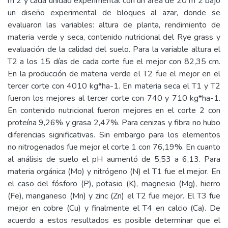
m 2 y cada unidad experimental con un área de 20 m 2 bajo
un diseño experimental de bloques al azar, donde se
evaluaron las variables: altura de planta, rendimiento de
materia verde y seca, contenido nutricional del Rye grass y
evaluación de la calidad del suelo. Para la variable altura el
T2 a los 15 días de cada corte fue el mejor con 82,35 cm.
En la producción de materia verde el T2 fue el mejor en el
tercer corte con 4010 kg*ha-1. En materia seca el T1 y T2
fueron los mejores al tercer corte con 740 y 710 kg*ha-1.
En contenido nutricional fueron mejores en el corte 2 con
proteína 9,26% y grasa 2,47%. Para cenizas y fibra no hubo
diferencias significativas. Sin embargo para los elementos
no nitrogenados fue mejor el corte 1 con 76,19%. En cuanto
al análisis de suelo el pH aumentó de 5,53 a 6,13. Para
materia orgánica (Mo) y nitrógeno (N) el T1 fue el mejor. En
el caso del fósforo (P), potasio (K), magnesio (Mg), hierro
(Fe), manganeso (Mn) y zinc (Zn) el T2 fue mejor. El T3 fue
mejor en cobre (Cu) y finalmente el T4 en calcio (Ca). De
acuerdo a estos resultados es posible determinar que el