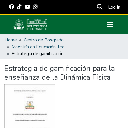
(cur
Log In
Communities & Collections
Home
Centro de Posgrado
All of DSpace
Maestría en Educación, tecnología e innovación.
Estrategia de gamificación para la enseñanza de la Dinámica Física
Statistics
Estadísticas Externas
Estrategia de gamificación para la
enseñanza de la Dinámica Física
Manuales