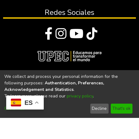
Redes Sociales
© Todos los derechos reservados 2023
We collect and process your personal information for the
following purposes:
Authentication, Preferences,
Universidad Politécnica Estatal del Carchi
Acknowledgement and Statistics
.
To learn more, please read our
privacy policy
.
Universidad Politécnica Estatal del Carchi | Acreditada por el
ES
CACES Resolución N°. 160-SE-33-CACES-2020
Customize
Decline
That's ok