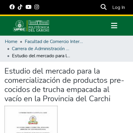
(cur
Log In
Communities & Collections
Home
Facultad de Comercio Internacional, Integración, Administración y Economía Empresarial
All of DSpace
Carrera de Administración de Empresas y Marketing
Estudio del mercado para la comercialización de productos pre-cocidos de trucha empacada al vacío en la Provincia del Carchi
Statistics
Estadísticas Externas
Estudio del mercado para la
comercialización de productos pre-
Manuales
cocidos de trucha empacada al
vacío en la Provincia del Carchi