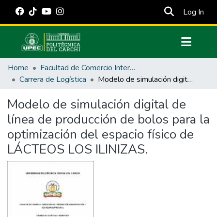
(cur
Log In
Communities & Collections
Home
Facultad de Comercio Internacional, Integración, Administración y Economía Empresarial
All of DSpace
Carrera de Logística
Modelo de simulación digital de línea de producción de bolos para la optimización del espacio físico de LÁCTEOS LOS ILINIZAS.
Statistics
Modelo de simulación digital de
Estadísticas Externas
línea de producción de bolos para la
Manuales
optimización del espacio físico de
LÁCTEOS LOS ILINIZAS.