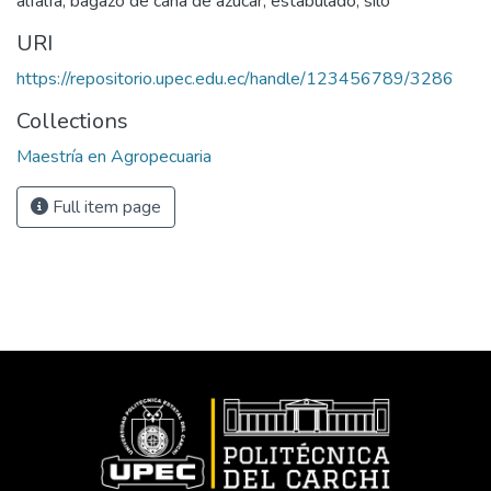
alfalfa, bagazo de caña de azúcar, estabulado, silo
URI
https://repositorio.upec.edu.ec/handle/123456789/3286
Collections
Maestría en Agropecuaria
Full item page