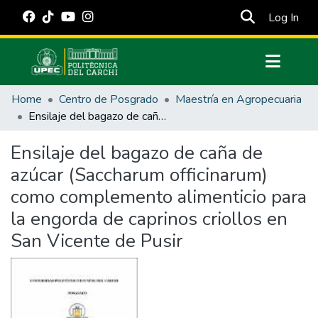
(cur
Log In
Communities & Collections
Home
Centro de Posgrado
Maestría en Agropecuaria
All of DSpace
Ensilaje del bagazo de caña de azúcar (Saccharum officinarum) como complemento alimenticio para la engorda de caprinos criollos en San Vicente de Pusir
Statistics
Ensilaje del bagazo de caña de
Estadísticas Externas
azúcar (Saccharum officinarum)
Manuales
como complemento alimenticio para
la engorda de caprinos criollos en
San Vicente de Pusir