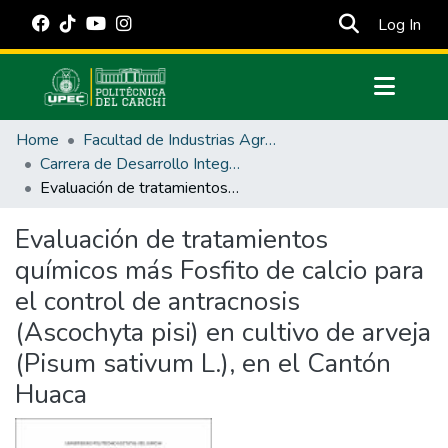
(cur
Log In
Communities & Collections
Home
Facultad de Industrias Agropecuarias y Ciencias Ambientales
All of DSpace
Carrera de Desarrollo Integral Agropecuario
Evaluación de tratamientos químicos más Fosfito de calcio para el control de antracnosis (Ascochyta pisi) en cultivo de arveja (Pisum sativum L.), en el Cantón Huaca
Statistics
Estadísticas Externas
Evaluación de tratamientos
químicos más Fosfito de calcio para
Manuales
el control de antracnosis
(Ascochyta pisi) en cultivo de arveja
(Pisum sativum L.), en el Cantón
Huaca