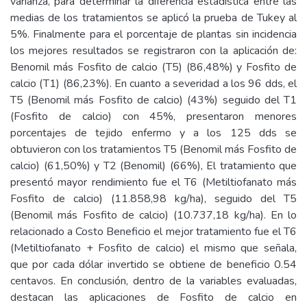
varianza, para determinar la diferencia estadística entre las
medias de los tratamientos se aplicó la prueba de Tukey al
5%. Finalmente para el porcentaje de plantas sin incidencia
los mejores resultados se registraron con la aplicación de:
Benomil más Fosfito de calcio (T5) (86,48%) y Fosfito de
calcio (T1) (86,23%). En cuanto a severidad a los 96 dds, el
T5 (Benomil más Fosfito de calcio) (43%) seguido del T1
(Fosfito de calcio) con 45%, presentaron menores
porcentajes de tejido enfermo y a los 125 dds se
obtuvieron con los tratamientos T5 (Benomil más Fosfito de
calcio) (61,50%) y T2 (Benomil) (66%), El tratamiento que
presentó mayor rendimiento fue el T6 (Metiltiofanato más
Fosfito de calcio) (11.858,98 kg/ha), seguido del T5
(Benomil más Fosfito de calcio) (10.737,18 kg/ha). En lo
relacionado a Costo Beneficio el mejor tratamiento fue el T6
(Metiltiofanato + Fosfito de calcio) el mismo que señala,
que por cada dólar invertido se obtiene de beneficio 0.54
centavos. En conclusión, dentro de la variables evaluadas,
destacan las aplicaciones de Fosfito de calcio en