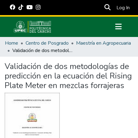
(cur
Log In
Communities & Collections
Home
Centro de Posgrado
Maestría en Agropecuaria
All of DSpace
Validación de dos metodologías de predicción en la ecuación del Rising Plate Meter en mezclas forrajeras
Statistics
Validación de dos metodologías de
Estadísticas Externas
predicción en la ecuación del Rising
Manuales
Plate Meter en mezclas forrajeras