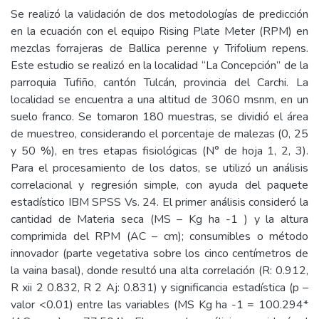
Se realizó la validación de dos metodologías de predicción
en la ecuación con el equipo Rising Plate Meter (RPM) en
mezclas forrajeras de Ballica perenne y Trifolium repens.
Este estudio se realizó en la localidad “La Concepción” de la
parroquia Tufiño, cantón Tulcán, provincia del Carchi. La
localidad se encuentra a una altitud de 3060 msnm, en un
suelo franco. Se tomaron 180 muestras, se dividió el área
de muestreo, considerando el porcentaje de malezas (0, 25
y 50 %), en tres etapas fisiológicas (N° de hoja 1, 2, 3).
Para el procesamiento de los datos, se utilizó un análisis
correlacional y regresión simple, con ayuda del paquete
estadístico IBM SPSS Vs. 24. El primer análisis consideró la
cantidad de Materia seca (MS – Kg ha -1 ) y la altura
comprimida del RPM (AC – cm); consumibles o método
innovador (parte vegetativa sobre los cinco centímetros de
la vaina basal), donde resultó una alta correlación (R: 0.912,
R xii 2 0.832, R 2 Aj: 0.831) y significancia estadística (p –
valor <0.01) entre las variables (MS Kg ha -1 = 100.294*