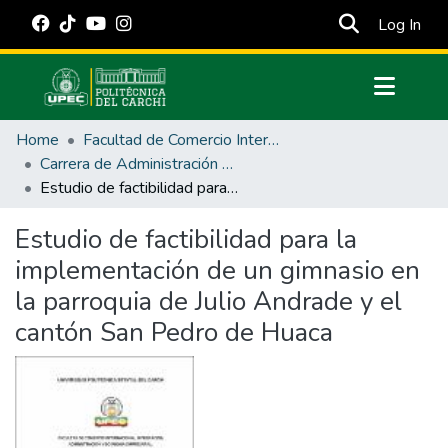
(cur
Log In
Communities & Collections
Home
Facultad de Comercio Internacional, Integración, Administración y Economía Empresarial
All of DSpace
Carrera de Administración de Empresas y Marketing
Estudio de factibilidad para la implementación de un gimnasio en la parroquia de Julio Andrade y el cantón San Pedro de Huaca
Statistics
Estadísticas Externas
Estudio de factibilidad para la
implementación de un gimnasio en
Manuales
la parroquia de Julio Andrade y el
cantón San Pedro de Huaca