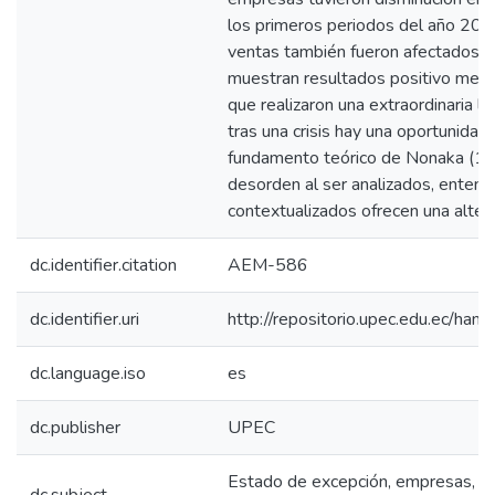
los primeros periodos del año 202
ventas también fueron afectados; 
muestran resultados positivo medi
que realizaron una extraordinaria l
tras una crisis hay una oportunidad,
fundamento teórico de Nonaka (198
desorden al ser analizados, entend
contextualizados ofrecen una altern
dc.identifier.citation
AEM-586
dc.identifier.uri
http://repositorio.upec.edu.ec/h
dc.language.iso
es
dc.publisher
UPEC
Estado de excepción, empresas, lab