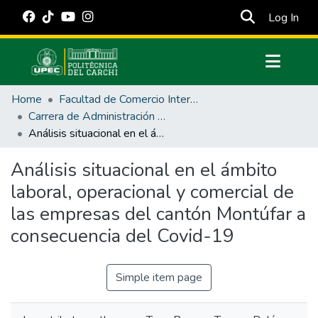
(cur
Log In
Communities & Collections
Home
Facultad de Comercio Internacional, Integración, Administración y Economía Empresarial
All of DSpace
Carrera de Administración de Empresas y Marketing
Análisis situacional en el ámbito laboral, operacional y comercial de las empresas del cantón Montúfar a consecuencia del Covid-19
Statistics
Estadísticas Externas
Análisis situacional en el ámbito
laboral, operacional y comercial de
Manuales
las empresas del cantón Montúfar a
consecuencia del Covid-19
Simple item page