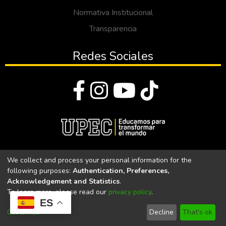
Normativa Institucional
Transparencia
Redes Sociales
© Todos los derechos reservados 2023
We collect and process your personal information for the
following purposes:
Authentication, Preferences,
Universidad Politécnica Estatal del Carchi
Acknowledgement and Statistics
.
To learn more, please read our
privacy policy
.
Universidad Politécnica Estatal del Carchi | Acreditada por el
ES
CACES Resolución N°. 160-SE-33-CACES-2020
Customize
Decline
That's ok