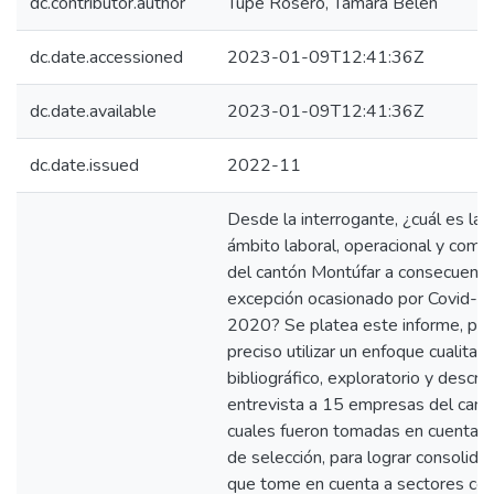
dc.contributor.author
Tupe Rosero, Tamara Belén
dc.date.accessioned
2023-01-09T12:41:36Z
dc.date.available
2023-01-09T12:41:36Z
dc.date.issued
2022-11
Desde la interrogante, ¿cuál es la s
ámbito laboral, operacional y come
del cantón Montúfar a consecuenci
excepción ocasionado por Covid-19
2020? Se platea este informe, para
preciso utilizar un enfoque cualitati
bibliográfico, exploratorio y descript
entrevista a 15 empresas del cant
cuales fueron tomadas en cuenta co
de selección, para lograr consolida
que tome en cuenta a sectores com