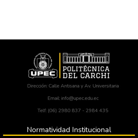
Dirección: Calle Antisana y Av. Universitaria
Email: info@upec.edu.ec
Telf: (06) 2980 837 - 2984 435
Normatividad Institucional