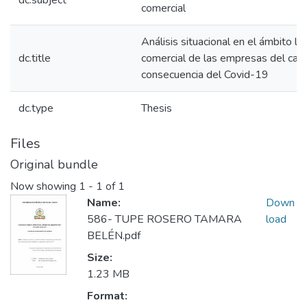
dc.subject
comercial
Análisis situacional en el ámbito la
dc.title
comercial de las empresas del can
consecuencia del Covid-19
dc.type
Thesis
Files
Original bundle
Now showing
1 - 1 of 1
Name:
Down
586- TUPE ROSERO TAMARA
load
BELÉN.pdf
Size:
1.23 MB
Format: