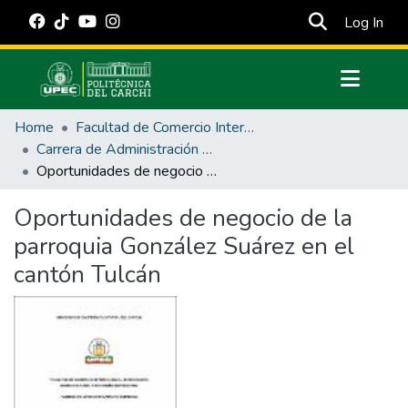
(cur
Log In
Communities & Collections
Home
Facultad de Comercio Internacional, Integración, Administración y Economía Empresarial
All of DSpace
Carrera de Administración de Empresas y Marketing
Oportunidades de negocio de la parroquia González Suárez en el cantón Tulcán
Statistics
Estadísticas Externas
Oportunidades de negocio de la
parroquia González Suárez en el
Manuales
cantón Tulcán