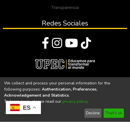
Transparencia
Redes Sociales
© Todos los derechos reservados 2023
We collect and process your personal information for the
following purposes:
Authentication, Preferences,
Universidad Politécnica Estatal del Carchi
Acknowledgement and Statistics
.
To learn more, please read our
privacy policy
.
Universidad Politécnica Estatal del Carchi | Acreditada por el
ES
CACES Resolución N°. 160-SE-33-CACES-2020
Customize
Decline
That's ok