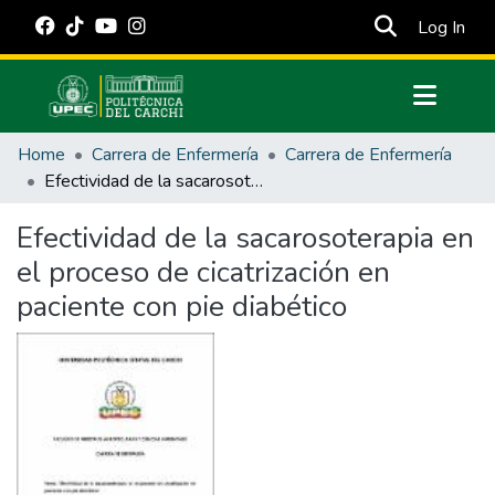
(cur
Log In
Communities & Collections
Home
Carrera de Enfermería
Carrera de Enfermería
All of DSpace
Efectividad de la sacarosoterapia en el proceso de cicatrización en paciente con pie diabético
Statistics
Efectividad de la sacarosoterapia en
Estadísticas Externas
el proceso de cicatrización en
Manuales
paciente con pie diabético