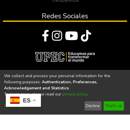
Transparencia
Redes Sociales
© Todos los derechos reservados 2023
We collect and process your personal information for the
following purposes:
Authentication, Preferences,
Universidad Politécnica Estatal del Carchi
Acknowledgement and Statistics
.
To learn more, please read our
privacy policy
.
Universidad Politécnica Estatal del Carchi | Acreditada por el
ES
CACES Resolución N°. 160-SE-33-CACES-2020
Customize
Decline
That's ok