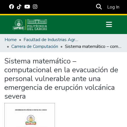
(cur
Log In
Communities & Collections
Home
Facultad de Industrias Agropecuarias y Ciencias Ambientales
All of DSpace
Carrera de Computación
Sistema matemático – computacional en la evacuación de personal vulnerable ante una emergencia de erupción volcánica severa
Statistics
Sistema matemático –
Estadísticas Externas
computacional en la evacuación de
Manuales
personal vulnerable ante una
emergencia de erupción volcánica
severa