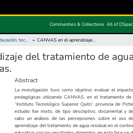
Communities & Collections
All of DSpa
Maestría en Educación, tecnología e innovación.
CANVAS en el aprendizaje del tratamiento de agua residual en instituciones educativas.
zaje del tratamiento de agua
as.
Abstract
La investigación tuvo como objetivo evaluar el impact
pedagógicas utilizando CANVAS, en el tratamiento de 
“Instituto Tecnológico Superior Quito”, provincia de Pich
estudio fue mixto, de tipo descriptivo, documental y 
cabo un análisis de las percepciones sobre el uso 
aprendizaje del tratamiento de agua residual en el contex
educativa; con los resultados obtenidos en esta fase se 