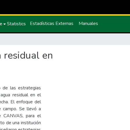
Estadísticas Externas
Manuales
ce
Statistics
 residual en
o de las estrategias
agua residual en el
incha. El enfoque del
de campo. Se llevó a
de CANVAS, para el
to de una institución
diseñaron estrategias