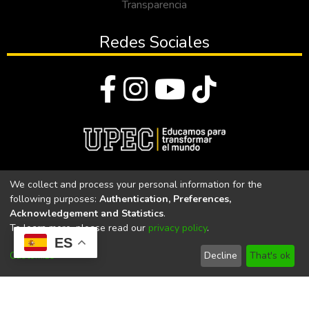
Transparencia
Redes Sociales
© Todos los derechos reservados 2023
We collect and process your personal information for the
following purposes:
Authentication, Preferences,
Universidad Politécnica Estatal del Carchi
Acknowledgement and Statistics
.
To learn more, please read our
privacy policy
.
Universidad Politécnica Estatal del Carchi | Acreditada por el
ES
CACES Resolución N°. 160-SE-33-CACES-2020
Customize
Decline
That's ok