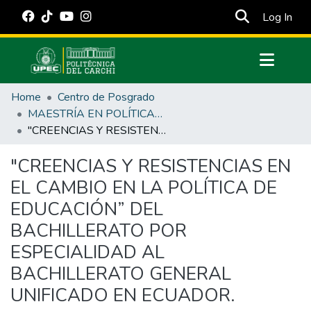
(cur
Log In
Communities & Collections
Home
Centro de Posgrado
All of DSpace
MAESTRÍA EN POLÍTICAS PÚBLICAS
"CREENCIAS Y RESISTENCIAS EN EL CAMBIO EN LA POLÍTICA DE EDUCACIÓN” DEL BACHILLERATO POR ESPECIALIDAD AL BACHILLERATO GENERAL UNIFICADO EN ECUADOR.
Statistics
Estadísticas Externas
"CREENCIAS Y RESISTENCIAS EN
EL CAMBIO EN LA POLÍTICA DE
Manuales
EDUCACIÓN” DEL
BACHILLERATO POR
ESPECIALIDAD AL
BACHILLERATO GENERAL
UNIFICADO EN ECUADOR.