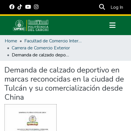
(cur
Log In
Communities & Collections
Home
Facultad de Comercio Internacional, Integración, Administración y Economía Empresarial
All of DSpace
Carrera de Comercio Exterior
Demanda de calzado deportivo en marcas reconocidas en la ciudad de Tulcán y su comercialización desde China
Statistics
Estadísticas Externas
Demanda de calzado deportivo en
marcas reconocidas en la ciudad de
Manuales
Tulcán y su comercialización desde
China