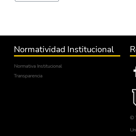
Normatividad Institucional
R
Normativa Institucional
Transparencia
© 
Un