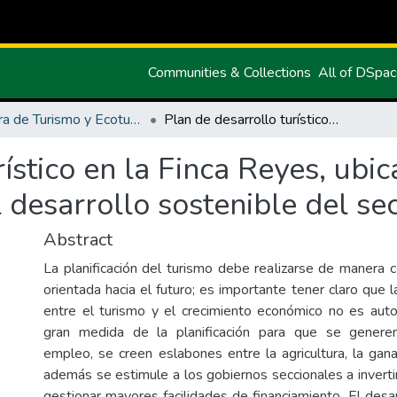
Communities & Collections
All of DSpa
Carrera de Turismo y Ecoturimo
Plan de desarrollo turístico en la Finca Reyes, ubicada en el sector La Loma, como aporte al desarrollo sostenible del sector
ístico en la Finca Reyes, ubic
desarrollo sostenible del se
Abstract
La planificación del turismo debe realizarse de manera c
orientada hacia el futuro; es importante tener claro que l
entre el turismo y el crecimiento económico no es aut
gran medida de la planificación para que se genere
empleo, se creen eslabones entre la agricultura, la gana
además se estimule a los gobiernos seccionales a invertir
gestionar mayores facilidades de financiamiento. El desa