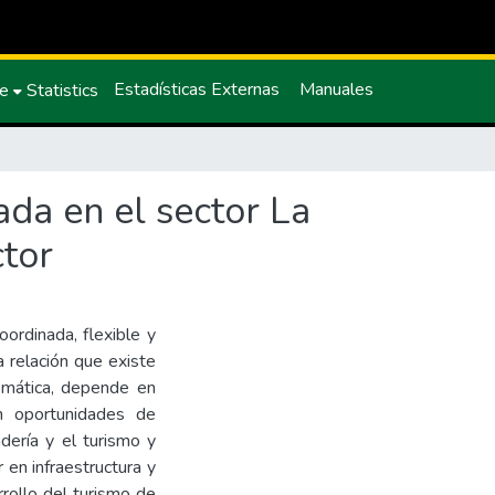
Estadísticas Externas
Manuales
ce
Statistics
ada en el sector La
ctor
oordinada, flexible y
a relación que existe
omática, depende en
n oportunidades de
dería y el turismo y
 en infraestructura y
rrollo del turismo de