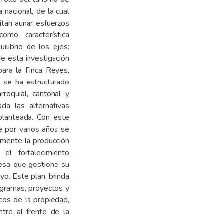
 nacional, de la cual
itan aunar esfuerzos
mo característica
ilibrio de los ejes:
de esta investigación
para la Finca Reyes,
l se ha estructurado
rroquial, cantonal y
da las alternativas
 planteada. Con este
ue por varios años se
mamente la producción
 el fortalecimiento
resa que gestione su
yo. Este plan, brinda
ogramas, proyectos y
icos de la propiedad,
tre al frente de la