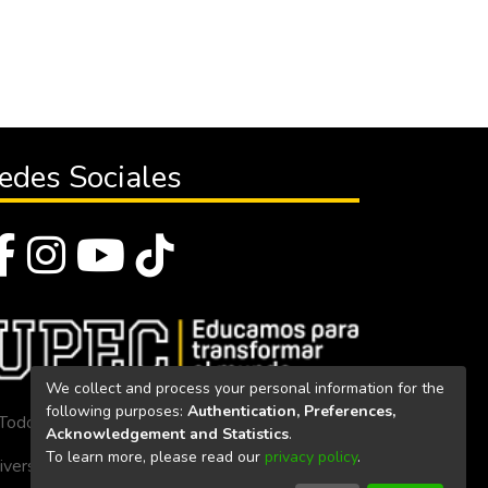
edes Sociales
We collect and process your personal information for the
following purposes:
Authentication, Preferences,
Todos los derechos reservados 2023
Acknowledgement and Statistics
.
To learn more, please read our
privacy policy
.
iversidad Politécnica Estatal del Carchi