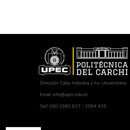
Dirección: Calle Antisana y Av. Universitaria
Email: info@upec.edu.ec
Telf: (06) 2980 837 - 2984 435