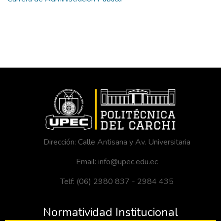
Dirección: Calle Antisana y Av. Universitaria
Email: info@upec.edu.ec
Telf: (06) 2980 837 - 2984 435
Normatividad Institucional