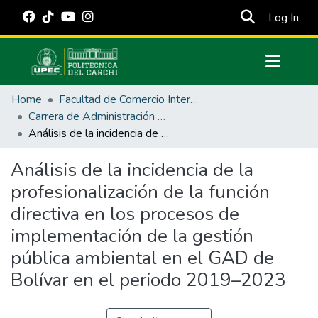
(cur
Log In
Communities & Collections
Home
Facultad de Comercio Internacional, Integración, Administración y Economía Empresarial
All of DSpace
Carrera de Administración Pública
Análisis de la incidencia de la profesionalización de la función directiva en los procesos de implementación de la gestión pública ambiental en el GAD de Bolívar en el periodo 2019–2023
Statistics
Estadísticas Externas
Análisis de la incidencia de la
profesionalización de la función
Manuales
directiva en los procesos de
implementación de la gestión
pública ambiental en el GAD de
Bolívar en el periodo 2019–2023