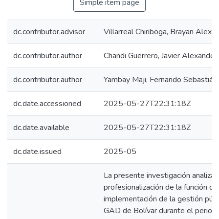
Simple item page
dc.contributor.advisor
Villarreal Chiriboga, Brayan Alexis
dc.contributor.author
Chandi Guerrero, Javier Alexander
dc.contributor.author
Yambay Maji, Fernando Sebastián
dc.date.accessioned
2025-05-27T22:31:18Z
dc.date.available
2025-05-27T22:31:18Z
dc.date.issued
2025-05
La presente investigación analiza l
profesionalización de la función dir
implementación de la gestión públ
GAD de Bolívar durante el perio