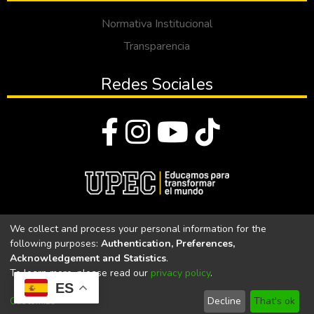
Normativa Institucional
Transparencia
Redes Sociales
© Todos los derechos reservados 2023
We collect and process your personal information for the
following purposes:
Authentication, Preferences,
Universidad Politécnica Estatal del Carchi
Acknowledgement and Statistics
.
To learn more, please read our
privacy policy
.
Universidad Politécnica Estatal del Carchi | Acreditada por el
ES
CACES Resolución N°. 160-SE-33-CACES-2020
Customize
Decline
That's ok