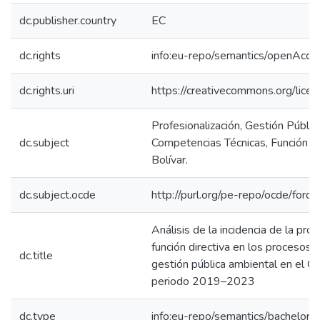
dc.publisher.country
EC
dc.rights
info:eu-repo/semantics/openAcce
dc.rights.uri
https://creativecommons.org/licen
Profesionalización, Gestión Públic
dc.subject
Competencias Técnicas, Función D
Bolívar.
dc.subject.ocde
http://purl.org/pe-repo/ocde/ford
Análisis de la incidencia de la prof
función directiva en los procesos
dc.title
gestión pública ambiental en el G
periodo 2019–2023
dc.type
info:eu-repo/semantics/bachelorT