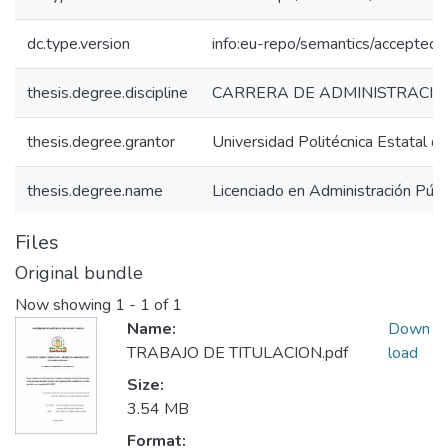
dc.type.version
info:eu-repo/semantics/acceptedV
thesis.degree.discipline
CARRERA DE ADMINISTRACIÓ
thesis.degree.grantor
Universidad Politécnica Estatal de
thesis.degree.name
Licenciado en Administración Públ
Files
Original bundle
Now showing
1 - 1 of 1
Name:
Down
TRABAJO DE TITULACION.pdf
load
Size:
3.54 MB
Format: