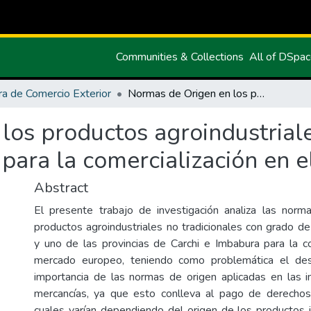
Communities & Collections
All of DSpa
ra de Comercio Exterior
Normas de Origen en los productos agroindustriales de las provincias de Carchi e Imbabura para la comercialización en el mercado europeo
os productos agroindustriale
 para la comercialización en 
Abstract
El presente trabajo de investigación analiza las norm
productos agroindustriales no tradicionales con grado de
y uno de las provincias de Carchi e Imbabura para la co
mercado europeo, teniendo como problemática el des
importancia de las normas de origen aplicadas en las 
mercancías, ya que esto conlleva al pago de derechos 
cuales varían dependiendo del origen de los productos