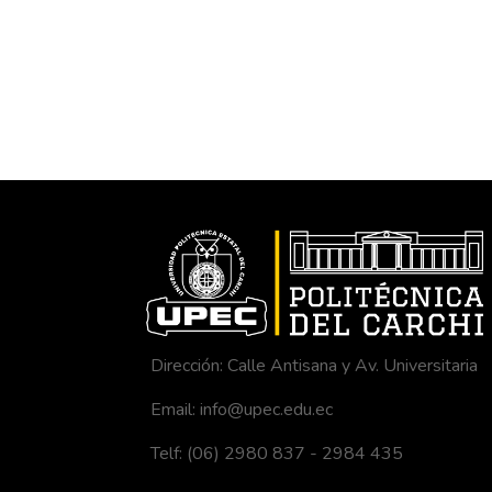
Dirección: Calle Antisana y Av. Universitaria
Email: info@upec.edu.ec
Telf: (06) 2980 837 - 2984 435