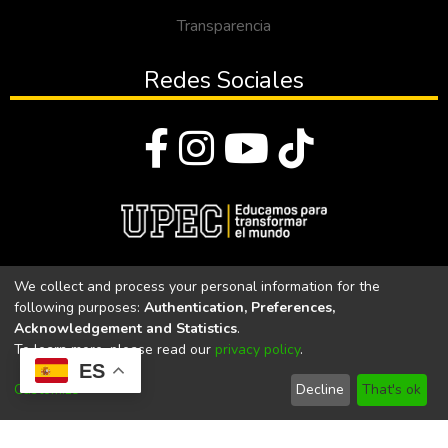
Transparencia
Redes Sociales
© Todos los derechos reservados 2023
We collect and process your personal information for the
following purposes:
Authentication, Preferences,
Universidad Politécnica Estatal del Carchi
Acknowledgement and Statistics
.
To learn more, please read our
privacy policy
.
Universidad Politécnica Estatal del Carchi | Acreditada por el
ES
CACES Resolución N°. 160-SE-33-CACES-2020
Customize
Decline
That's ok