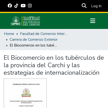
(cur
Log In
Communities & Collections
Home
Facultad de Comercio Internacional, Integración, Administración y Economía Empresarial
All of DSpace
Carrera de Comercio Exterior
El Biocomercio en los tubérculos de la provincia del Carchi y las estrategias de internacionalización
Statistics
Estadísticas Externas
El Biocomercio en los tubérculos de
la provincia del Carchi y las
Manuales
estrategias de internacionalización