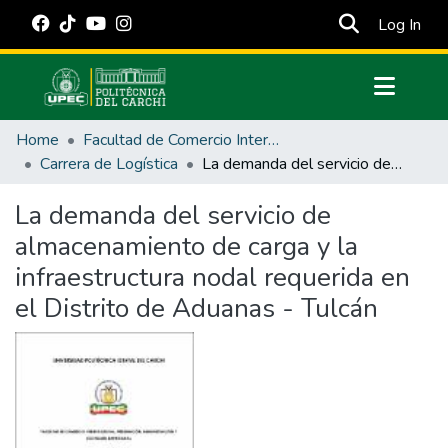
(cur
Log In
Communities & Collections
Home
Facultad de Comercio Internacional, Integración, Administración y Economía Empresarial
All of DSpace
Carrera de Logística
La demanda del servicio de almacenamiento de carga y la infraestructura nodal requerida en el Distrito de Aduanas - Tulcán
Statistics
La demanda del servicio de
Estadísticas Externas
almacenamiento de carga y la
Manuales
infraestructura nodal requerida en
el Distrito de Aduanas - Tulcán