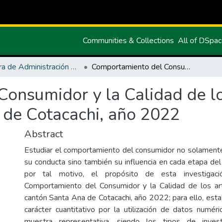
Communities & Collections
All of DSpa
Carrera de Administración de Empresas y Marketing
Comportamiento del Consumidor y la Calidad de los artículos de cuero del cantón Santa Ana de Cotacachi, año 2022
onsumidor y la Calidad de lo
 de Cotacachi, año 2022
Abstract
Estudiar el comportamiento del consumidor no solamente
su conducta sino también su influencia en cada etapa de
por tal motivo, el propósito de esta investigaci
Comportamiento del Consumidor y la Calidad de los art
cantón Santa Ana de Cotacachi, año 2022; para ello, esta
carácter cuantitativo por la utilización de datos numéri
muestra representativa, siendo los tipos de investi