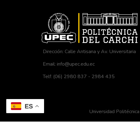
Dirección: Calle Antisana y Av. Universitaria
Email: info@upec.edu.ec
Telf: (06) 2980 837 - 2984 435
ES
Universidad Politécni