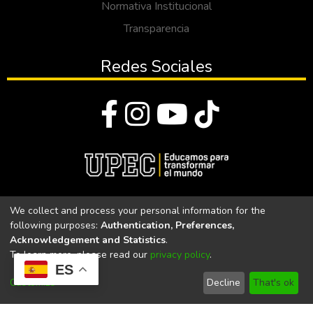
Normativa Institucional
Transparencia
Redes Sociales
© Todos los derechos reservados 2023
We collect and process your personal information for the
following purposes:
Authentication, Preferences,
Universidad Politécnica Estatal del Carchi
Acknowledgement and Statistics
.
To learn more, please read our
privacy policy
.
Universidad Politécnica Estatal del Carchi | Acreditada por el
ES
CACES Resolución N°. 160-SE-33-CACES-2020
Customize
Decline
That's ok