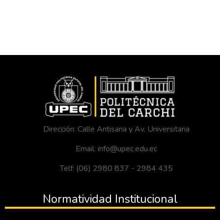
Dirección: Calle Antisana y Av. Universitaria
Email: info@upec.edu.ec
Telf: (06) 2980 837 - 2984 435
Normatividad Institucional