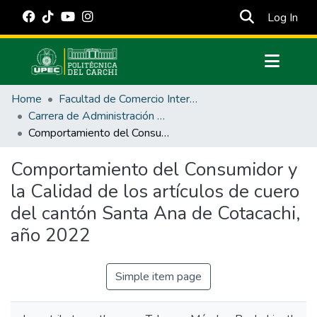
(cur
Log In
Communities & Collections
Home
Facultad de Comercio Internacional, Integración, Administración y Economía Empresarial
All of DSpace
Carrera de Administración de Empresas y Marketing
Comportamiento del Consumidor y la Calidad de los artículos de cuero del cantón Santa Ana de Cotacachi, año 2022
Statistics
Estadísticas Externas
Comportamiento del Consumidor y
la Calidad de los artículos de cuero
Manuales
del cantón Santa Ana de Cotacachi,
año 2022
Simple item page