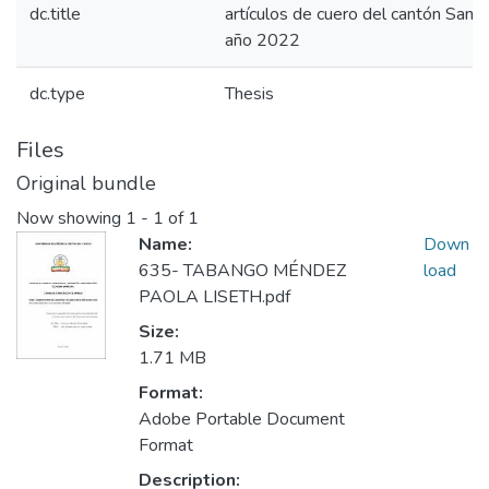
dc.title
artículos de cuero del cantón Sant
año 2022
dc.type
Thesis
Files
Original bundle
Now showing
1 - 1 of 1
Name:
Down
635- TABANGO MÉNDEZ
load
PAOLA LISETH.pdf
Size:
1.71 MB
Format:
Adobe Portable Document
Format
Description: