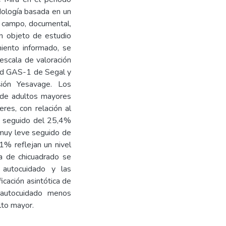
ología basada en un
de campo, documental,
ón objeto de estudio
miento informado, se
escala de valoración
dad GAS-1 de Segal y
sión Yesavage. Los
 de adultos mayores
es, con relación al
o seguido del 25,4%
 muy leve seguido de
1% reflejan un nivel
a de chicuadrado se
 autocuidado y las
icación asintótica de
 autocuidado menos
lto mayor.