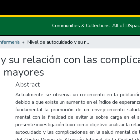
Communities & Collections
All of DSpa
nfermería
Nivel de autocuidado y su relación con las complicaciones en la salud mental de los adultos mayores
y su relación con las complic
s mayores
Abstract
Actualmente se observa un crecimiento en la població
debido a que existe un aumento en el índice de esperanza
fundamental la promoción de un envejecimiento saludab
mental con la finalidad de evitar la sobre carga en el 
presente investigación tuvo como objetivo analizar la relac
autocuidado y las complicaciones en la salud mental de
del Centro Diurno de Atención Integral de la Ciudad d