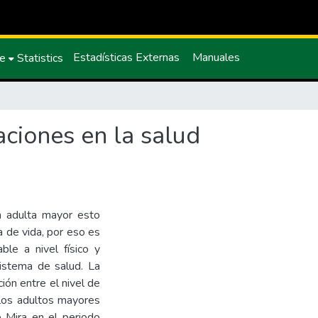
Estadísticas Externas
Manuales
ce
Statistics
aciones en la salud
n adulta mayor esto
 de vida, por eso es
le a nivel físico y
sistema de salud. La
ión entre el nivel de
 los adultos mayores
e Mira en el periodo