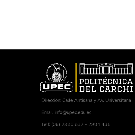
Dirección: Calle Antisana y Av. Universitaria
Email: info@upec.edu.ec
Telf: (06) 2980 837 - 2984 435