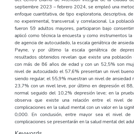
septiembre 2023 – febrero 2024, se empleó una metod
enfoque cuantitativa, de tipo exploratoria, descriptiva, 
no experimental, transversal y correlacional. La poblaci
fueron 59 adultos mayores, participaron bajo consenti
aplicó como técnica la encuesta y como instrumentos la 
de agencia de autocuidado, la escala geriátrica de ansie
Payne, y por último la escala geriátrica de depre
resultados obtenidos revelan que existe una población
con más de 86 años de edad y con un 52,5% son mujer
nivel de autocuidado el 57,6% presentan un nivel buen
siendo regular; el 55,9% muestran un nivel de ansiedad
23,7% con un nivel leve, por último en depresión el 88,
normal seguido del 10,2% depresión leve; en la prueb
observa que existe una relación entre el nivel de
complicaciones en la salud mental con un valor en la signif
0,000. En conclusión, entre mayor sea el nivel de
complicaciones se presentarán en la salud mental del adu
Keywords