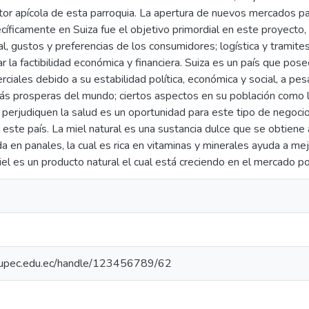
tor apícola de esta parroquia. La apertura de nuevos mercados par
íficamente en Suiza fue el objetivo primordial en este proyecto, e
, gustos y preferencias de los consumidores; logística y tramites
 la factibilidad económica y financiera. Suiza es un país que pos
ciales debido a su estabilidad política, económica y social, a p
más prosperas del mundo; ciertos aspectos en su población como l
perjudiquen la salud es un oportunidad para este tipo de negoci
este país. La miel natural es una sustancia dulce que se obtiene a
 en panales, la cual es rica en vitaminas y minerales ayuda a me
el es un producto natural el cual está creciendo en el mercado por
io.upec.edu.ec/handle/123456789/62