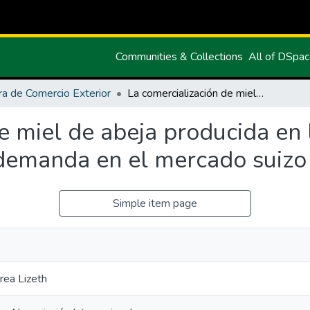
Communities & Collections
All of DSpa
ra de Comercio Exterior
La comercialización de miel de abeja producida en la Parroquia Santa Martha de Cuba y la demanda en el mercado suizo
e miel de abeja producida en 
demanda en el mercado suizo
Simple item page
rea Lizeth