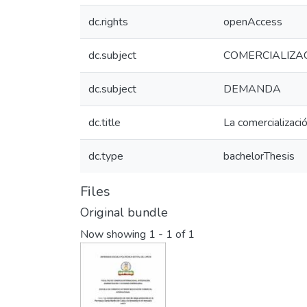
dc.rights
openAccess
dc.subject
COMERCIALIZAC
dc.subject
DEMANDA
dc.title
La comercializaci
dc.type
bachelorThesis
Files
Original bundle
Now showing
1 - 1 of 1