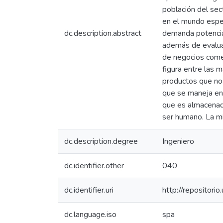
población del sec
en el mundo espec
dc.description.abstract
demanda potencial
además de evaluar
de negocios comer
figura entre las 
productos que no 
que se maneja en 
que es almacenada
ser humano. La mi
dc.description.degree
Ingeniero
dc.identifier.other
040
dc.identifier.uri
http://repositor
dc.language.iso
spa