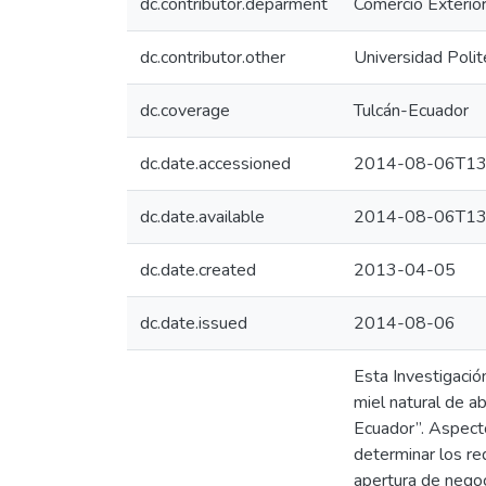
dc.contributor.deparment
Comercio Exterior
dc.contributor.other
Universidad Polit
dc.coverage
Tulcán-Ecuador
dc.date.accessioned
2014-08-06T13
dc.date.available
2014-08-06T13
dc.date.created
2013-04-05
dc.date.issued
2014-08-06
Esta Investigació
miel natural de a
Ecuador”. Aspecto
determinar los re
apertura de negoc