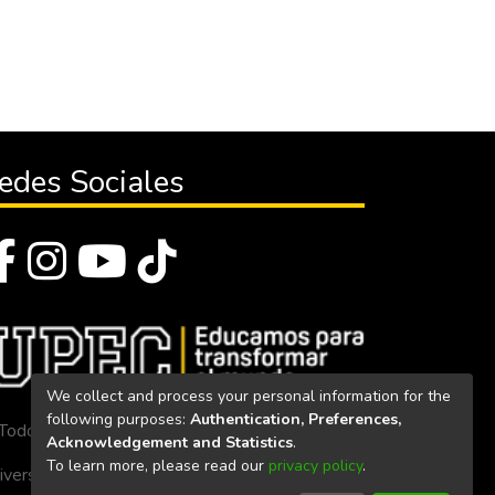
edes Sociales
We collect and process your personal information for the
following purposes:
Authentication, Preferences,
Todos los derechos reservados 2023
Acknowledgement and Statistics
.
To learn more, please read our
privacy policy
.
iversidad Politécnica Estatal del Carchi