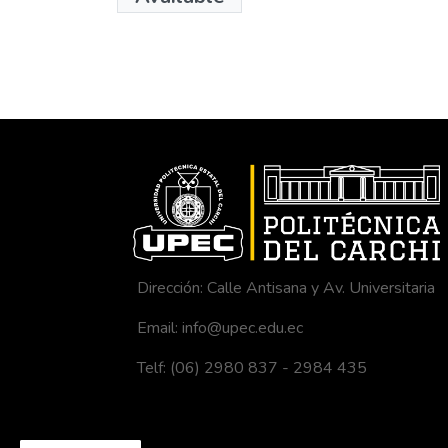
Dirección: Calle Antisana y Av. Universitaria
Email: info@upec.edu.ec
Telf: (06) 2980 837 - 2984 435