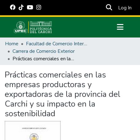
(cur
Log In
Communities & Collections
Home
Facultad de Comercio Internacional, Integración, Administración y Economía Empresarial
All of DSpace
Carrera de Comercio Exterior
Prácticas comerciales en las empresas productoras y exportadoras de la provincia del Carchi y su impacto en la sostenibilidad
Statistics
Estadísticas Externas
Prácticas comerciales en las
empresas productoras y
Manuales
exportadoras de la provincia del
Carchi y su impacto en la
sostenibilidad