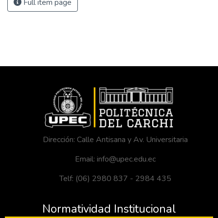
Full item page
Dirección: Calle Antisana y Av. Universitaria
Email: info@upec.edu.ec
Telf: (06) 2980 837 - 2984 435
Normatividad Institucional