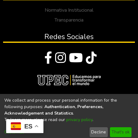
Normativa Institucional
Transparencia
Redes Sociales
© Todos los derechos reservados 2023
We collect and process your personal information for the
following purposes:
Authentication, Preferences,
Universidad Politécnica Estatal del Carchi
Acknowledgement and Statistics
.
To learn more, please read our
privacy policy
.
Universidad Politécnica Estatal del Carchi | Acreditada por el
ES
CACES Resolución N°. 160-SE-33-CACES-2020
Customize
Decline
That's ok