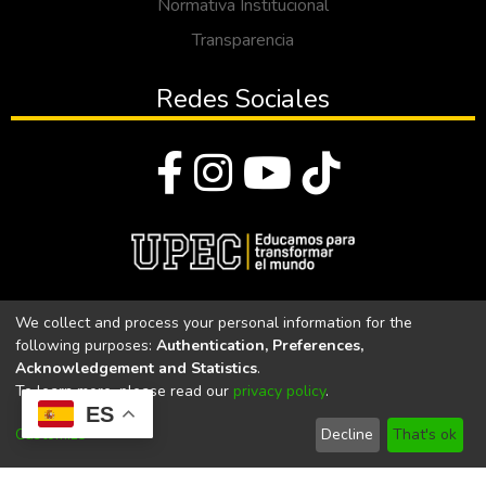
Normativa Institucional
Transparencia
Redes Sociales
© Todos los derechos reservados 2023
We collect and process your personal information for the
following purposes:
Authentication, Preferences,
Universidad Politécnica Estatal del Carchi
Acknowledgement and Statistics
.
To learn more, please read our
privacy policy
.
Universidad Politécnica Estatal del Carchi | Acreditada por el
ES
CACES Resolución N°. 160-SE-33-CACES-2020
Customize
Decline
That's ok