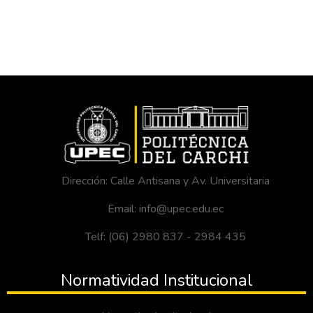
Dirección: Calle Antisana y Av. Universitaria
Email: info@upec.edu.ec
Telf: (06) 2980 837 - 2984 435
Normatividad Institucional