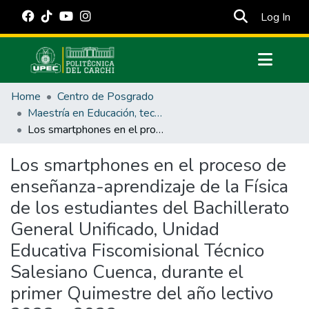
(cur
Log In
Communities & Collections
Home
Centro de Posgrado
All of DSpace
Maestría en Educación, tecnología e innovación.
Los smartphones en el proceso de enseñanza-aprendizaje de la Física de los estudiantes del Bachillerato General Unificado, Unidad Educativa Fiscomisional Técnico Salesiano Cuenca, durante el primer Quimestre del año lectivo 2022 – 2023.
Statistics
Estadísticas Externas
Los smartphones en el proceso de
enseñanza-aprendizaje de la Física
Manuales
de los estudiantes del Bachillerato
General Unificado, Unidad
Educativa Fiscomisional Técnico
Salesiano Cuenca, durante el
primer Quimestre del año lectivo