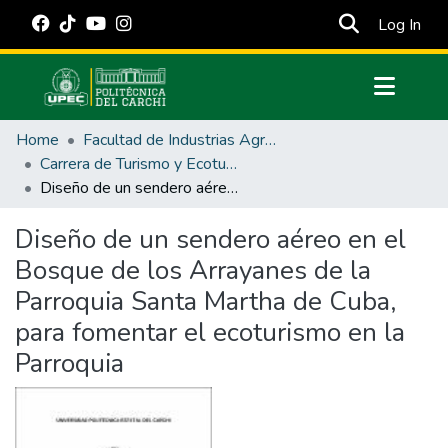
(cur
Log In
Communities & Collections
Home
Facultad de Industrias Agropecuarias y Ciencias Ambientales
All of DSpace
Carrera de Turismo y Ecoturimo
Diseño de un sendero aéreo en el Bosque de los Arrayanes de la Parroquia Santa Martha de Cuba, para fomentar el ecoturismo en la Parroquia
Statistics
Estadísticas Externas
Diseño de un sendero aéreo en el
Bosque de los Arrayanes de la
Manuales
Parroquia Santa Martha de Cuba,
para fomentar el ecoturismo en la
Parroquia