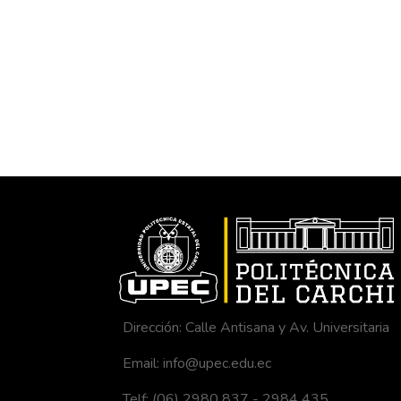
Dirección: Calle Antisana y Av. Universitaria
Email: info@upec.edu.ec
Telf: (06) 2980 837 - 2984 435