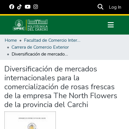
(cur
Log In
Communities & Collections
Home
Facultad de Comercio Internacional, Integración, Administración y Economía Empresarial
All of DSpace
Carrera de Comercio Exterior
Diversificación de mercados internacionales para la comercialización de rosas frescas de la empresa The North Flowers de la provincia del Carchi
Statistics
Estadísticas Externas
Diversificación de mercados
internacionales para la
Manuales
comercialización de rosas frescas
de la empresa The North Flowers
de la provincia del Carchi