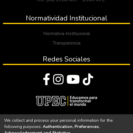
Normatividad Institucional
Normativa Institucional
Transparencia
Redes Sociales
© Todos los derechos reservados 2023
We collect and process your personal information for the
following purposes:
Authentication, Preferences,
Universidad Politécnica Estatal del Carchi
Acknowledgement and Statistics
.