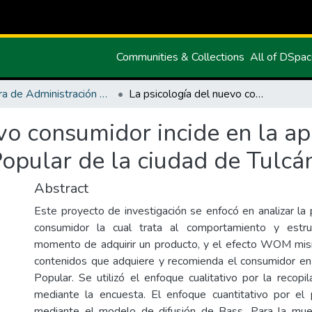
Communities & Collections
All of DSpa
Carrera de Administración de Empresas y Marketing
La psicología del nuevo consumidor incide en la aplicación del WOM en el Centro Comercial Popular de la ciudad de Tulcán
evo consumidor incide en la a
opular de la ciudad de Tulcá
Abstract
Este proyecto de investigación se enfocó en analizar la 
consumidor la cual trata al comportamiento y estru
momento de adquirir un producto, y el efecto WOM mis
contenidos que adquiere y recomienda el consumidor en
Popular. Se utilizó el enfoque cualitativo por la recopi
mediante la encuesta. El enfoque cuantitativo por el 
mediante el modelo de difusión de Bass. Para la mu