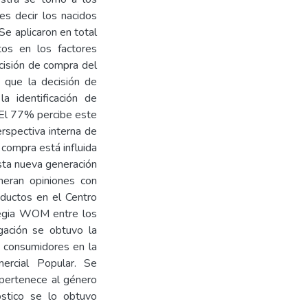
es decir los nacidos
e aplicaron en total
os en los factores
ecisión de compra del
ó que la decisión de
a identificación de
. El 77% percibe este
rspectiva interna de
 compra está influida
sta nueva generación
neran opiniones con
oductos en el Centro
ategia WOM entre los
gación se obtuvo la
e consumidores en la
ercial Popular. Se
 pertenece al género
stico se lo obtuvo