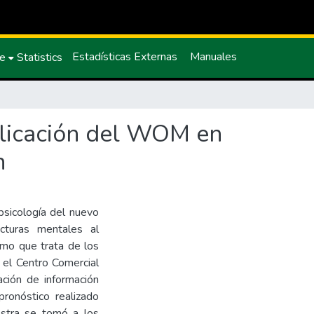
Estadísticas Externas
Manuales
ce
Statistics
plicación del WOM en
n
psicología del nuevo
cturas mentales al
mo que trata de los
 el Centro Comercial
lación de información
pronóstico realizado
estra se tomó a los