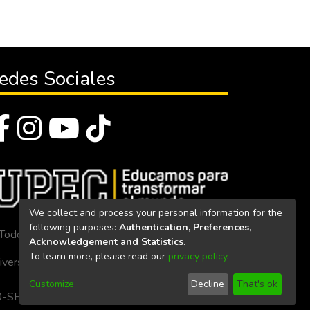
edes Sociales
We collect and process your personal information for the
following purposes:
Authentication, Preferences,
Todos los derechos reservados 2023
Acknowledgement and Statistics
.
To learn more, please read our
privacy policy
.
iversidad Politécnica Estatal del Carchi
Customize
Decline
That's ok
. 160-SE-33-CACES-2020