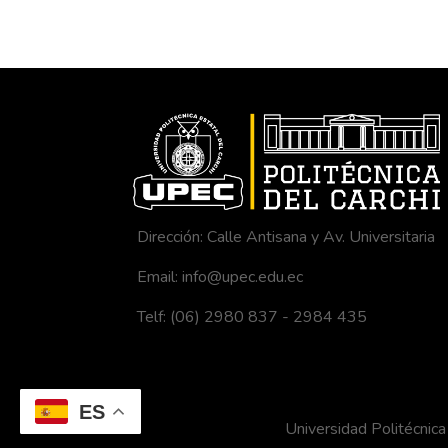
Dirección: Calle Antisana y Av. Universitaria
Email: info@upec.edu.ec
Telf: (06) 2980 837 - 2984 435
ES
Universidad Politécni