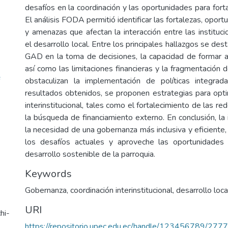
desafíos en la coordinación y las oportunidades para fort
El análisis FODA permitió identificar las fortalezas, oport
y amenazas que afectan la interacción entre las instituc
el desarrollo local. Entre los principales hallazgos se des
GAD en la toma de decisiones, la capacidad de formar al
así como las limitaciones financieras y la fragmentación
obstaculizan la implementación de políticas integrad
resultados obtenidos, se proponen estrategias para optim
interinstitucional, tales como el fortalecimiento de las re
la búsqueda de financiamiento externo. En conclusión, la 
la necesidad de una gobernanza más inclusiva y eficiente
los desafíos actuales y aproveche las oportunidades 
desarrollo sostenible de la parroquia.
Keywords
Gobernanza, coordinación interinstitucional, desarrollo loca
URI
hi-
https://repositorio.upec.edu.ec/handle/123456789/2777