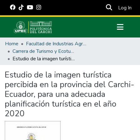
(cur
Log In
Communities & Collections
Home
Facultad de Industrias Agropecuarias y Ciencias Ambientales
All of DSpace
Carrera de Turismo y Ecoturimo
Estudio de la imagen turística percibida en la provincia del Carchi-Ecuador, para una adecuada planificación turística en el año 2020
Statistics
Estadísticas Externas
Estudio de la imagen turística
percibida en la provincia del Carchi-
Manuales
Ecuador, para una adecuada
planificación turística en el año
2020