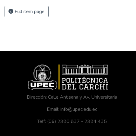
Full item page
Dirección: Calle Antisana y Av. Universitaria
Email: info@upec.edu.ec
Telf: (06) 2980 837 - 2984 435