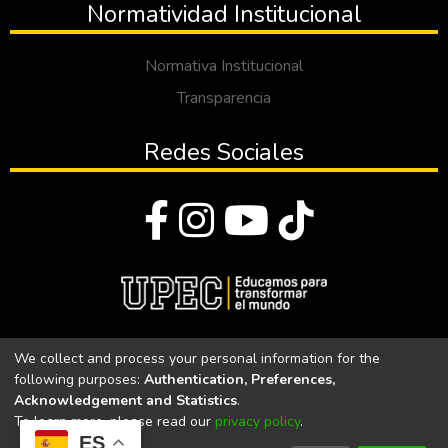
Normatividad Institucional
Normativa Institucional
Transparencia
Redes Sociales
© Todos los derechos reservados 2023
We collect and process your personal information for the
following purposes:
Authentication, Preferences,
Universidad Politécnica Estatal del Carchi
Acknowledgement and Statistics
.
To learn more, please read our
privacy policy
.
Universidad Politécnica Estatal del Carchi | Acreditada por el
ES