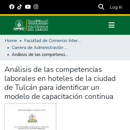
(cur
Log In
Communities & Collections
Home
Facultad de Comercio Internacional, Integración, Administración y Economía Empresarial
All of DSpace
Carrera de Administración de Empresas y Marketing
Análisis de las competencias laborales en hoteles de la ciudad de Tulcán para identificar un modelo de capacitación continua
Statistics
Estadísticas Externas
Análisis de las competencias
laborales en hoteles de la ciudad
Manuales
de Tulcán para identificar un
modelo de capacitación continua