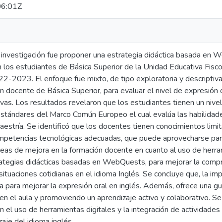
6:01Z
 investigación fue proponer una estrategia didáctica basada en W
n los estudiantes de Básica Superior de la Unidad Educativa Fisc
2-2023. El enfoque fue mixto, de tipo exploratoria y descriptiv
un docente de Básica Superior, para evaluar el nivel de expresión o
vas. Los resultados revelaron que los estudiantes tienen un nivel
stándares del Marco Común Europeo el cual evalúa las habilidades
estría. Se identificó que los docentes tienen conocimientos limit
petencias tecnológicas adecuadas, que puede aprovecharse para
áreas de mejora en la formación docente en cuanto al uso de herra
tegias didácticas basadas en WebQuests, para mejorar la comprens
 situaciones cotidianas en el idioma Inglés. Se concluye que, la
a para mejorar la expresión oral en inglés. Además, ofrece una guí
n el aula y promoviendo un aprendizaje activo y colaborativo. Se
 el uso de herramientas digitales y la integración de actividade
je del idioma inglés.