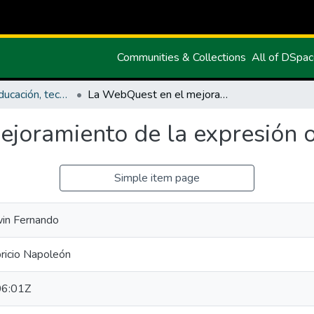
Communities & Collections
All of DSpa
Maestría en Educación, tecnología e innovación.
La WebQuest en el mejoramiento de la expresión oral del idioma Inglés.
joramiento de la expresión or
Simple item page
win Fernando
ricio Napoleón
6:01Z