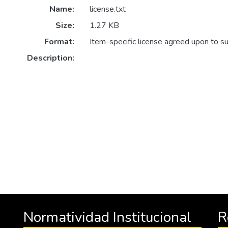
Name:
license.txt
Size:
1.27 KB
Format:
Item-specific license agreed upon to s
Description:
Normatividad Institucional
R