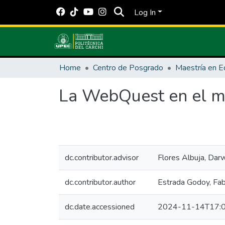
Log In
Home
Centro de Posgrado
La WebQuest en el me
dc.contributor.advisor
Flores Albuja, Dar
dc.contributor.author
Estrada Godoy, Fab
dc.date.accessioned
2024-11-14T17:0