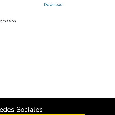
Download
ubmission
edes Sociales