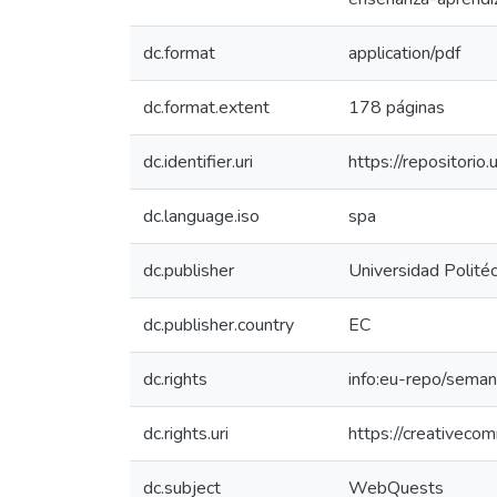
dc.format
application/pdf
dc.format.extent
178 páginas
dc.identifier.uri
https://repositor
dc.language.iso
spa
dc.publisher
Universidad Politéc
dc.publisher.country
EC
dc.rights
info:eu-repo/sema
dc.rights.uri
https://creativeco
dc.subject
WebQuests