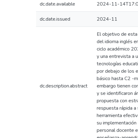
dc.date.available
2024-11-14T17:0
dc.date.issued
2024-11
El objetivo de esta
del idioma inglés e
ciclo académico 202
y una entrevista a 
tecnologías educati
por debajo de los e
básico hasta C2 -ma
dc.description.abstract
embargo tienen com
y se identificaron 
propuesta con estra
respuesta rápida a
herramienta efectiv
su implementación e
personal docente en
enseñanza-aprendiza