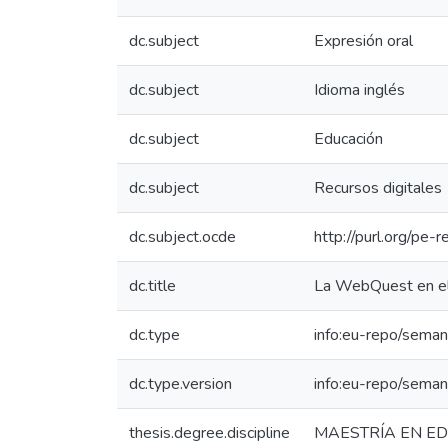
dc.subject
Expresión oral
dc.subject
Idioma inglés
dc.subject
Educación
dc.subject
Recursos digitales
dc.subject.ocde
http://purl.org/pe
dc.title
La WebQuest en el 
dc.type
info:eu-repo/seman
dc.type.version
info:eu-repo/seman
thesis.degree.discipline
MAESTRÍA EN ED