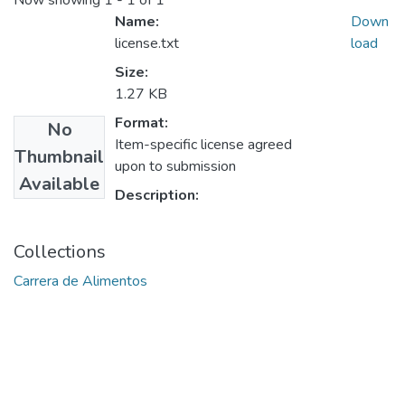
Now showing
1 - 1 of 1
Name:
Down
license.txt
load
Size:
1.27 KB
Format:
No
Item-specific license agreed
Thumbnail
upon to submission
Available
Description:
Collections
Carrera de Alimentos