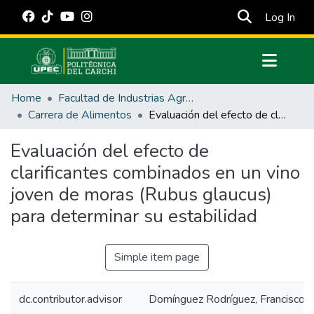
(cur
Log In
Communities & Collections
Home
Facultad de Industrias Agropecuarias y Ciencias Ambientales
All of DSpace
Carrera de Alimentos
Evaluación del efecto de clarificantes combinados en un vino joven de moras (Rubus glaucus) para determinar su estabilidad
Statistics
Evaluación del efecto de
Estadísticas Externas
clarificantes combinados en un vino
Manuales
joven de moras (Rubus glaucus)
para determinar su estabilidad
Simple item page
dc.contributor.advisor
Domínguez Rodríguez, Francisco J