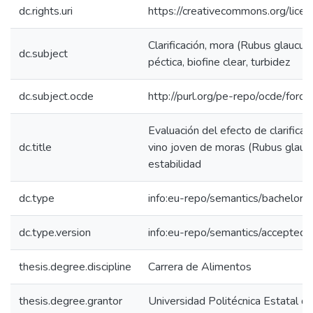
dc.rights.uri
https://creativecommons.org/licen
Clarificación, mora (Rubus glaucus
dc.subject
péctica, biofine clear, turbidez
dc.subject.ocde
http://purl.org/pe-repo/ocde/ford
Evaluación del efecto de clarific
dc.title
vino joven de moras (Rubus glaucu
estabilidad
dc.type
info:eu-repo/semantics/bachelorT
dc.type.version
info:eu-repo/semantics/acceptedV
thesis.degree.discipline
Carrera de Alimentos
thesis.degree.grantor
Universidad Politécnica Estatal de