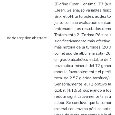
(Biofine Clear + enzima), T3 (albú
Clear). Se analizó variables fisic
Brix, el pH, la turbidez, acidez tota
junto con una evaluación sensoria
entrenado. Los resultados demost
Tratamiento 2 (Enzima Péctica + B
dc.description.abstract
significativamente más efectivo, l
más notoria de la turbidez (20.0
con el uso de albúmina sola (26.
un grado alcohólico estable de 11
enzimática-mineral del T2 genera 
modula favorablemente el perfil q
total de 2.57 g ácido tartárico/L 
Sensorialmente, el T2 obtuvo la m
global (4.18/5), superando a los 
reducir significativamente la astri
sabor. Se concluye que la combin
mineral con enzima péctica optimiza