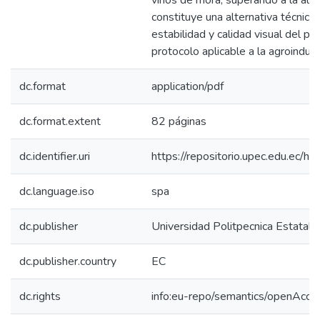
vinos de mora, superando a la albú
constituye una alternativa técnica 
estabilidad y calidad visual del p
protocolo aplicable a la agroindustr
dc.format
application/pdf
dc.format.extent
82 páginas
dc.identifier.uri
https://repositorio.upec.edu.ec
dc.language.iso
spa
dc.publisher
Universidad Politpecnica Estatal d
dc.publisher.country
EC
dc.rights
info:eu-repo/semantics/openAcce