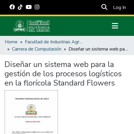
(cur
Log In
Communities & Collections
Home
Facultad de Industrias Agropecuarias y Ciencias Ambientales
All of DSpace
Carrera de Computación
Diseñar un sistema web para la gestión de los procesos logísticos en la florícola Standard Flowers
Statistics
Diseñar un sistema web para la
Estadísticas Externas
gestión de los procesos logísticos
Manuales
en la florícola Standard Flowers