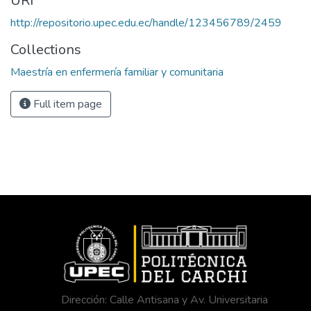
URI
http://repositorio.upec.edu.ec/handle/123456789/2459
Collections
Maestría en enfermería familiar y comunitaria
Full item page
Dirección: Calle Antisana y Av. Universitaria