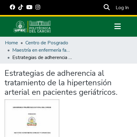
(cur
Log In
Communities & Collections
Home
Centro de Posgrado
All of DSpace
Maestría en enfermería familiar y comunitaria
Estrategias de adherencia al tratamiento de la hipertensión arterial en pacientes geriátricos.
Statistics
Estadísticas Externas
Estrategias de adherencia al
tratamiento de la hipertensión
Manuales
arterial en pacientes geriátricos.